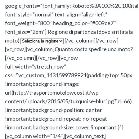
google_fonts=”font_family:Roboto%3A100%2C100ita
font_style=”normal” text_align=”align-left”
font_weight=”800″ heading_color=”#009ce7″
font_size=”2em”]
Regione di partenza (dove si ritira la
moto)
[/vc_column][/vc_row]
[vc_row][vc_column]
Quanto costa spedire una moto?
[/vc_column][/vc_row][vc_row
full_width=”stretch_row”
css=”.vc_custom_1431599789921{padding-top: 50px
!important;background-image:
url(http://trasportomotolowcost.it/wp-
content/uploads/2015/05/turquoise-blur.jpg?id=66)
!important;background-position: center
!important;background-repeat: no-repeat
!important;background-size: cover !important;}”]
[vc_column width=”1/4″][vc_column_text]