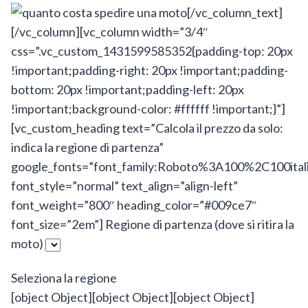
[/vc_column_text]
[/vc_column][vc_column width=”3/4″
css=”.vc_custom_1431599585352{padding-top: 20px
!important;padding-right: 20px !important;padding-
bottom: 20px !important;padding-left: 20px
!important;background-color: #ffffff !important;}”]
[vc_custom_heading text=”Calcola il prezzo da solo:
indica la regione di partenza”
google_fonts=”font_family:Roboto%3A100%2C100ita
font_style=”normal” text_align=”align-left”
font_weight=”800″ heading_color=”#009ce7″
font_size=”2em”]
Regione di partenza (dove si ritira la
moto)
Seleziona la regione