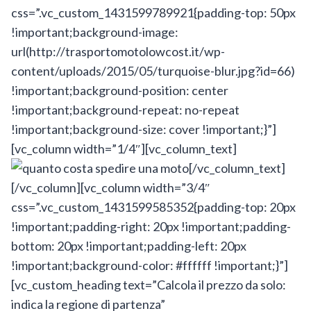
css=”.vc_custom_1431599789921{padding-top: 50px
!important;background-image:
url(http://trasportomotolowcost.it/wp-
content/uploads/2015/05/turquoise-blur.jpg?id=66)
!important;background-position: center
!important;background-repeat: no-repeat
!important;background-size: cover !important;}”]
[vc_column width=”1/4″][vc_column_text]
[/vc_column_text]
[/vc_column][vc_column width=”3/4″
css=”.vc_custom_1431599585352{padding-top: 20px
!important;padding-right: 20px !important;padding-
bottom: 20px !important;padding-left: 20px
!important;background-color: #ffffff !important;}”]
[vc_custom_heading text=”Calcola il prezzo da solo:
indica la regione di partenza”