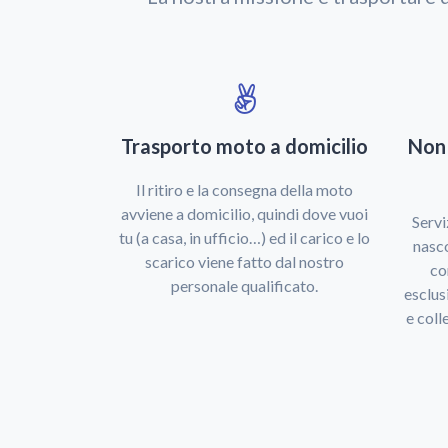
Trasporto moto a domicilio
Non
Il ritiro e la consegna della moto
avviene a domicilio, quindi dove vuoi
Servi
tu (a casa, in ufficio…) ed il carico e lo
nasco
scarico viene fatto dal nostro
co
personale qualificato.
esclus
e coll