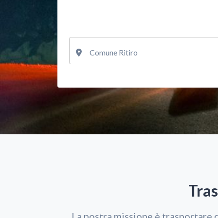
Comune Ritiro
Tra
La nostra missione è trasportare d